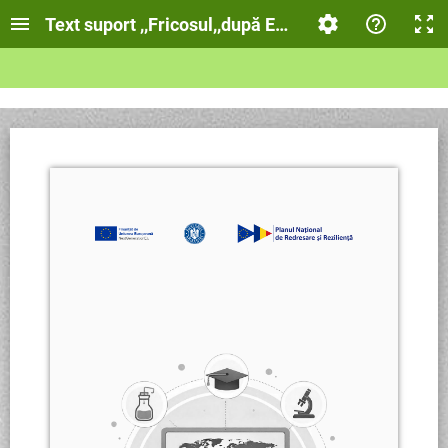
Text suport ,,Fricosul,,după Emil Gârleanu - Substa