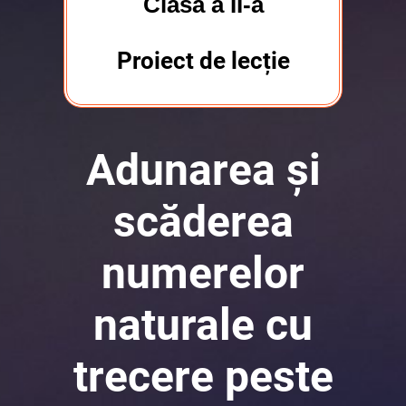
Clasa a II-a
Proiect de lecție
Adunarea și
scăderea
numerelor
naturale cu
trecere peste