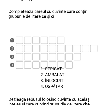
Completează careul cu cuvinte care conțin
grupurile de litere
ce
și
ci.
1
2
3
4
1. STRIGAT
2. AMBALAT
3. ÎNLOCUIT
4. OSPĂTAR
Dezleagă rebusul folosind cuvinte cu același
înțeles și care cuprind grupurile de litere
che,