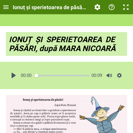
Ionuț și sperietoarea de păsări, după Mara Nicoar
IONUȚ ȘI SPERIETOAREA DE
PĂSĂRI, după MARA NICOARĂ
00:00
00:09