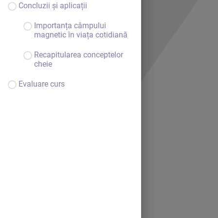
Concluzii și aplicații
Importanța câmpului
magnetic în viața cotidiană
Recapitularea conceptelor
cheie
Evaluare curs
Bine ai venit.
Continuă