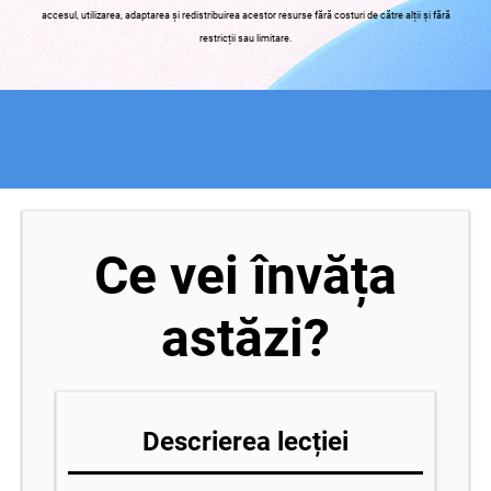
accesul, utilizarea, adaptarea și redistribuirea acestor resurse fără costuri de către alții și fără
restricții sau limitare.
Ce vei învăța
astăzi?
Descrierea lecției