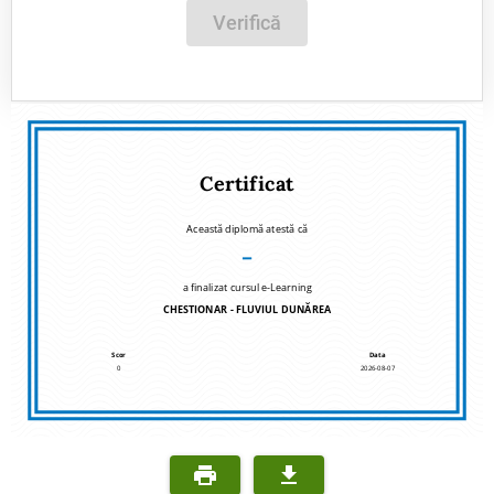
Verifică
Certificat
Această diplomă atestă că
–
a finalizat cursul e-Learning
CHESTIONAR - FLUVIUL DUNĂREA
Scor
Data
0
2026-08-07