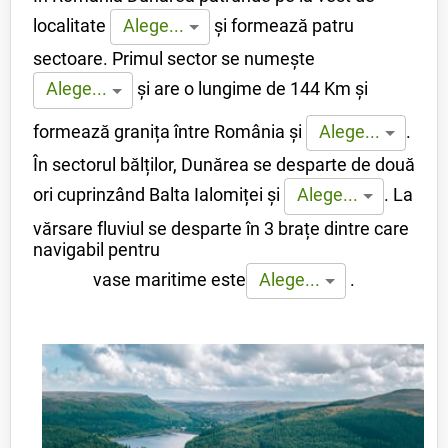
localitate
și formează patru
Alege...
sectoare. Primul sector se numește
și are o lungime de 144 Km și
Alege...
formează granița între România și
.
Alege...
În sectorul bălților, Dunărea se desparte de două
ori cuprinzând Balta Ialomiței și
.
La
Alege...
vărsare fluviul se desparte în 3 brațe dintre care
navigabil pentru
vase maritime este
.
Alege...