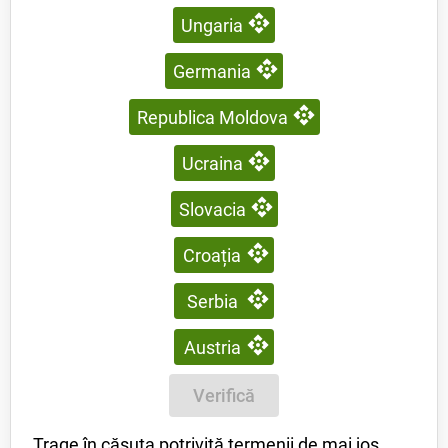
Ungaria
Germania
Republica Moldova
Ucraina
Slovacia
Croația
Serbia
Austria
Verifică
Trage în căsuța potrivită termenii de mai jos.