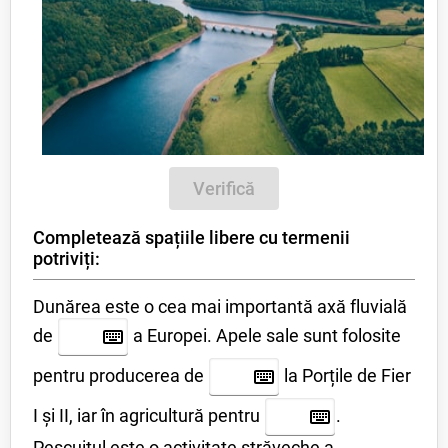
Verifică
Completează spațiile libere cu termenii
potriviți:
Dunărea este o cea mai importantă axă fluvială
de
a Europei. Apele sale sunt folosite
pentru producerea de
la Porțile de Fier
I și II, iar în agricultură pentru
.
Pescuitul este o activitate străveche a