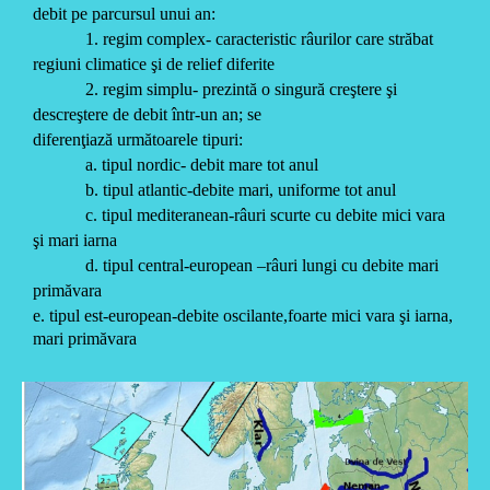
debit pe parcursul unui an:
1. regim complex- caracteristic râurilor care străbat
regiuni climatice şi de relief diferite
2. regim simplu- prezintă o singură creştere şi
descreştere de debit într-un an; se
diferenţiază următoarele tipuri:
a. tipul nordic- debit mare tot anul
b. tipul atlantic-debite mari, uniforme tot anul
c. tipul mediteranean-râuri scurte cu debite mici vara
şi mari iarna
d. tipul central-european –râuri lungi cu debite mari
primăvara
e. tipul est-european-debite oscilante,foarte mici vara şi iarna,
mari primăvara