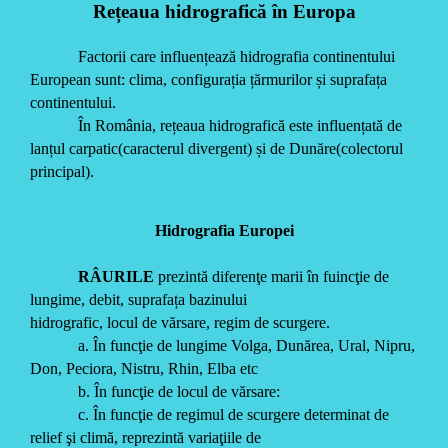
Rețeaua hidrografică în Europa
Factorii care influențează hidrografia continentului
European sunt: clima, configurația țărmurilor și suprafața
continentului.
În România, rețeaua hidrografică este influențată de
lanțul carpatic(caracterul divergent) și de Dunăre(colectorul
principal).
Hidrografia Europei
RÂURILE
prezintă diferenţe marii în fuincţie de
lungime, debit, suprafața bazinului
hidrografic, locul de vărsare, regim de scurgere.
a. În funcţie de lungime Volga, Dunărea, Ural, Nipru,
Don, Peciora, Nistru, Rhin, Elba etc
b. În funcţie de locul de vărsare:
c. În funcţie de regimul de scurgere determinat de
relief şi climă, reprezintă variaţiile de