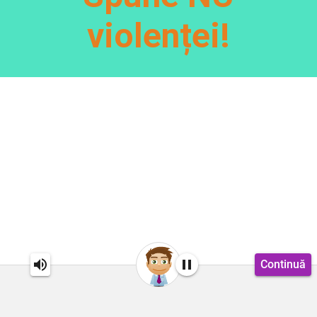
violenței!
Continuă