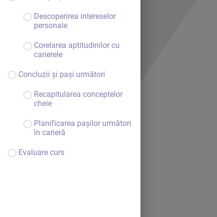
Descoperirea intereselor
personale
Corelarea aptitudinilor cu
carierele
Concluzii și pași următori
Recapitularea conceptelor
cheie
Planificarea pașilor următori
în carieră
Bine ai venit.
Evaluare curs
Continuă