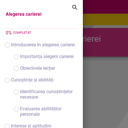
Alegerea carierei
Alegerea carierei
0
%
COMPLETAT
Alegerea carierei
Introducerea în alegerea carierei
Importanța alegerii carierei
Obiectivele lecției
Cunoștințe și abilități
Identificarea cunoștințelor
necesare
Evaluarea abilităților
personale
Interese și aptitudini