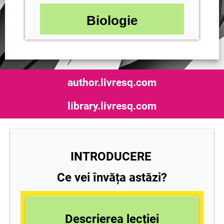
Biologie
author.livresq.com
library.livresq.com
INTRODUCERE
Ce vei învăța astăzi?
Descrierea lecției