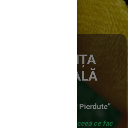
INTELIGENȚA
EMOȚIONALĂ
Escape Room:
„Misiunea Emoțiilor Pierdute”
Un om poate stăpâni ceea ce fac