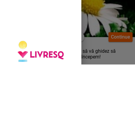
Continue
Bună! Numele meu este Tatiana și o să vă ghidez să
parcurgem împreună acest curs. Să începem!
Descriere
Această activitate a fost concepută pornind de la
cunoștințele și competențele dezvoltate în cadrul