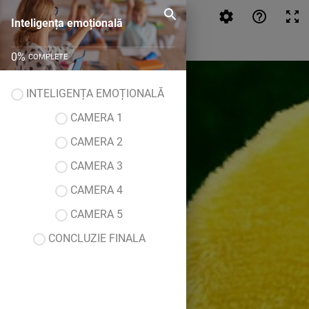
Inteligența emoțională
Inteligența emoțională
0
%
COMPLETE
INTELIGENȚA EMOȚIONALĂ
CAMERA 1
CAMERA 2
CAMERA 3
CAMERA 4
CAMERA 5
CONCLUZIE FINALA