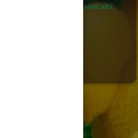
alții, dar niciodată ce simt alții.
(Gustave Flaubert)
START CURS
DESCRIERE