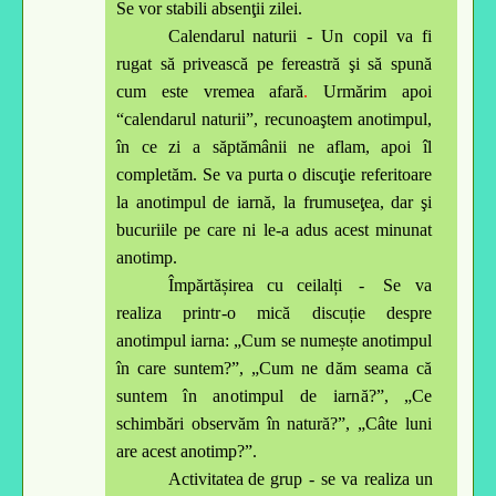
Se vor stabili absenţii zilei.
Calendarul
naturi
i
-
Un copil va fi
rugat să privească pe fereastră şi să spună
cum este vremea afară
.
Urmărim apoi
“calendarul naturii”, recunoaştem anotimpul,
în ce zi a săptămânii ne aflam, apoi îl
completăm. Se va purta o discuţie referitoare
la anotimpul de iarnă, la frumuseţea, dar şi
bucuriile pe care ni le-a adus acest minunat
anotimp.
Î
mp
ărtăși
re
a
cu
c
e
ilalți
-
S
e va
r
ea
liza
p
rint
r
-o m
i
că discuție despre
anotimpul iarna: „Cum se numește anotimpul
în care suntem
?
”, „Cum
ne dăm seama că
suntem în anotimpul de iarnă
?”
, „Ce
schimbări observăm în natură?”, „Câte luni
are acest anotimp?”
.
A
c
tivita
te
a
de
g
ru
p -
se va
r
e
a
li
z
a un