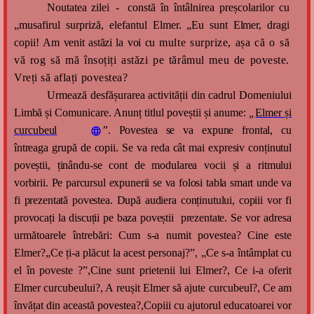
Noutat
e
a
zilei
-
cons
t
ă
î
n în
t
âlnir
e
a p
r
eș
c
ol
a
rilor cu
„musafirul s
u
rpriz
ă
, elefantul Elmer. „Eu sunt
Elmer
,
d
ragi
copii!
A
m
v
e
n
i
t
a
s
t
ăz
i
l
a
v
o
i
c
u
multe surprize, așa că o să
vă rog să mă însoțiți astăzi pe tărâmul meu de poveste.
Vreți să aflați povestea?
U
r
me
a
ză d
e
sf
ă
ș
u
rarea
ac
t
iv
i
tății
d
in
ca
drul
Dome
n
iul
u
i
Limbă
ș
i
Comunicare
. Anunț ti
t
lul poveștii și
a
nume:
„
Elmer și
curcubeul
”
.
Povestea se va expune frontal, cu
întreaga grupă de copii. Se va reda cât mai expresiv conținutul
poveștii, ținându-se cont de modularea vocii și a ritmului
vorbirii. Pe parcursul expunerii se va folosi tabla smart unde va
fi prezentată povestea. După audiera conținutului, copiii vor fi
provocați la discuții pe baza poveștii prezentate.
S
e vor adr
e
sa
următo
a
r
e
l
e întreb
ă
ri:
Cum s-a numit povestea? Cine este
Elmer?„
Ce ți-a plăcut la acest personaj?”,
„
Ce s
-
a întâmplat
c
u
el în poveste ?
”,Cine sunt prietenii lui Elmer?, Ce i-a oferit
Elmer curcubeului?, A reușit Elmer să ajute curcubeul?, Ce am
învățat din această povestea?,Copiii cu ajutorul educatoarei vor