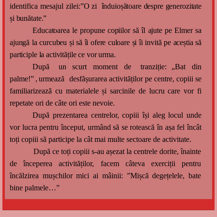
identifica
mesajul zilei
:”
O zi înduioșătoare despre generozitate
și bunătate.”
Educatoarea le propune copiilor să îl ajute pe Elmer sa
ajungă la curcubeu și să îi ofere culoare și îi invită pe aceștia să
participle la activitățile ce vor urma.
Dup
ă
un scurt moment d
e
tr
a
nziție
:
„
Bat din
palme!
”,
urmeaz
ă
d
e
sf
ă
șurarea a
c
tivităților pe c
e
nt
r
e,
copiii se
familiarizează cu materialele și sarcinile de lucru care vor fi
repetate ori de câte ori este nevoie.
După prezentarea centrelor, copiii își aleg locul unde
vor lucra pentru început, urmând să se rotească în așa fel încât
toți copiii să participe la cât mai multe sectoare de activitate.
După ce toți copiii s-au așezat la centrele dorite, înainte
de începerea activităților, facem câteva exerciții pentru
încălzirea mușchilor mici ai mâinii: ”Mișcă degețelele, bate
bine palmele…”