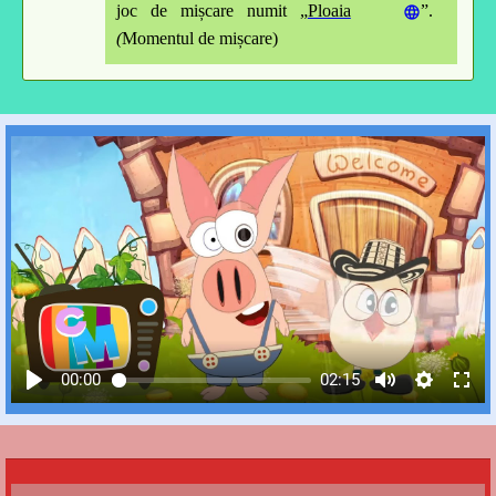
joc de mișcare numit
„
Ploaia
”.
(
Mom
e
ntul de mișc
a
r
e
)
00:00
02:15