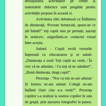
desfășurarea activităților pe centre și
materialele didactice sunt pregătite pentru
activitățile propuse în această zi.
A
c
tivi
t
atea
z
il
e
i debut
e
ază
c
u
Î
ntâlni
r
ea
de dimin
e
aţă,
Poveste fermecată, spune-ne ce
”
știi îndată!”
toți copiii stau pe pernuțe, așezați
în semicerc, asigurându-se contactul vizual
între aceștia.
Sal
u
tul
-
Copiii re
c
ită
v
ersu
r
ile
î
m
p
r
eună cu ed
u
c
a
toarea
ș
i se
s
alută:
„D
i
m
i
ne
a
ța a sosit/ Toți copiii
a
u v
e
nit, /
Î
n
c
erc
s
ă
n
e
a
dunăm, / Cu toți să ne
s
alutăm!
”
,
„
Bună dimineața, dragi copii!”.
P
re
z
enţa
-
”Noi cu toți ne-am adunat/
Și frumos ne-am salutat/ Colegii ne-am
întâlnit/ Oare cine n-a venit?”. Prezenţa
copiilor s-a realizat la sosirea copiilor în sala
de grupă, prin așezarea fotografiei la panou.