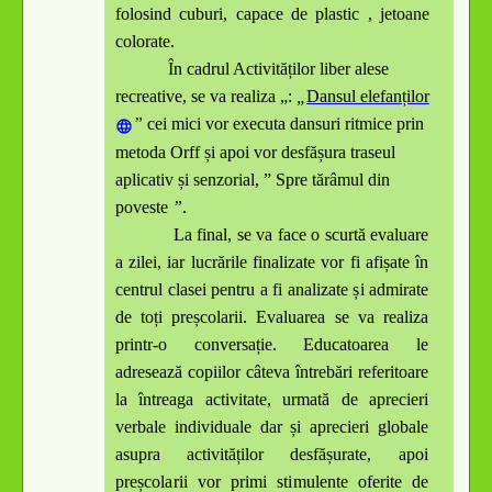
folosind cuburi, capace de plastic , jetoane
colorate.
Î
n
ca
d
rul
A
ctivi
t
ăți
l
or liber
a
le
s
e
r
e
c
r
ea
tive
, se
v
a reali
z
a
„
:
„
Dansul elefanților
”
c
e
i mi
c
i vor executa dansuri ritmice prin
metoda Orff și apoi vor desfășura traseul
aplicativ și senzorial,
”
Spre tărâmul din
poveste
”
.
La final, se va face o scu
r
tă
ev
a
luare
a zilei, iar lu
c
r
ă
rile finali
z
ate vor
f
i afișate în
centrul clasei pentru a fi an
a
li
z
ate
ș
i admir
a
te
de to
ț
i pr
e
ș
c
o
l
arii. Evaluarea
s
e va realiza
print
r
-o conversați
e
. Edu
ca
toarea le
a
dr
e
s
e
a
ză
c
opiilor
câ
teva într
e
b
ă
ri
r
ef
e
rito
a
re
la într
ea
ga activitate, urm
a
tă de
a
pr
e
c
i
er
i
verbale individuale dar și aprecieri globale
asupra activităților desfășurate,
apoi
preșcolarii
vor primi st
i
mu
l
ente oferite de