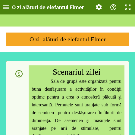
O zi alături de elefantul Elmer
O zi alături de elefantul Elmer
Scenariul zilei
Sala de grupă este organizată pentru
buna desfășurare a activităților în condiții
optime pentru a crea o atmosferă plăcută și
interesantă
. Pernuțele sunt aranjate sub formă
de semicerc pentru desfășurarea
Întâlnirii de
dimineață
. De asemenea și măsuțele sunt
aranjate pe arii de stimulare, pentru