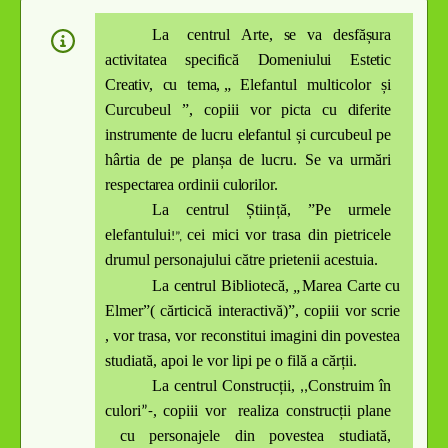
L
a
c
e
ntrul
A
r
t
e,
se va desfășura
activitatea specifică Domeniului Estetic
Creativ, cu tema
,
„
Elefantul multicolor și
Curcubeul
”
, copiii vor
picta cu diferite
instrumente de lucru elefantul și curcubeul pe
hârtia de pe planșa de lucru. Se va urmări
respectarea ordinii culorilor.
La
ce
ntrul
Știi
n
ță,
”
Pe urmele
elefantului
c
ei mici vor trasa din pietricele
!”,
drumul personajului către prietenii acestuia.
La c
e
ntrul
Bi
b
liote
c
ă
,
„
Marea Carte cu
Elmer”( cărticică interactivă)
”
, copiii vor scrie
, vor trasa, vor reconstitui imagini din povestea
studiată, apoi le vor lipi pe o filă a cărții.
La c
e
ntrul
Construcții,
Construim în
,,
culori
, copiii vor realiza construcții plane
”
-
cu personajele din povestea studiată,