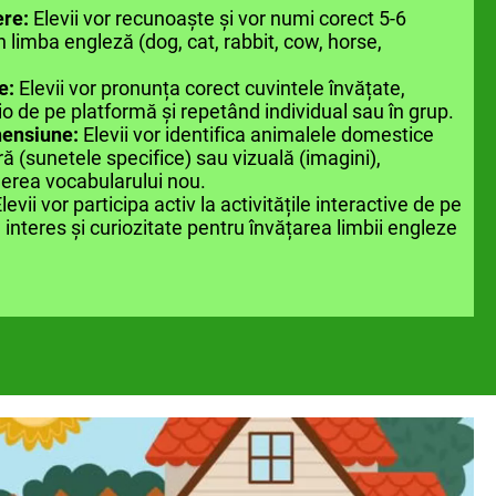
ere:
Elevii vor recunoaște și vor numi corect 5-6
 limba engleză (dog, cat, rabbit, cow, horse,
e:
Elevii vor pronunța corect cuvintele învățate,
o de pe platformă și repetând individual sau în grup.
hensiune:
Elevii vor identifica animalele domestice
ă (sunetele specifice) sau vizuală (imagini),
erea vocabularului nou.
levii vor participa activ la activitățile interactive de pe
interes și curiozitate pentru învățarea limbii engleze