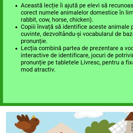
Această lecție îi ajută pe elevi să recunoa
corect numele animalelor domestice în lim
rabbit, cow, horse, chicken).
Copiii învață să identifice aceste animale p
cuvinte, dezvoltându-și vocabularul de bază 
pronunție.
Lecția combină partea de prezentare a voca
interactive de identificare, jocuri de potrivir
pronunție pe tabletele Livresc, pentru a fix
mod atractiv.