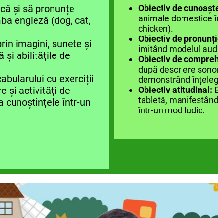
scă și să pronunțe
Obiectiv de cunoașt
animale domestice în
ba engleză (dog, cat,
chicken).
Obiectiv de pronunți
rin imagini, sunete și
imitând modelul audi
și abilitățile de
Obiectiv de compre
după descriere sonor
bularului cu exerciții
demonstrând înțeleg
e și activități de
Obiectiv atitudinal:
E
tabletă, manifestând 
a cunoștințele într-un
într-un mod ludic.