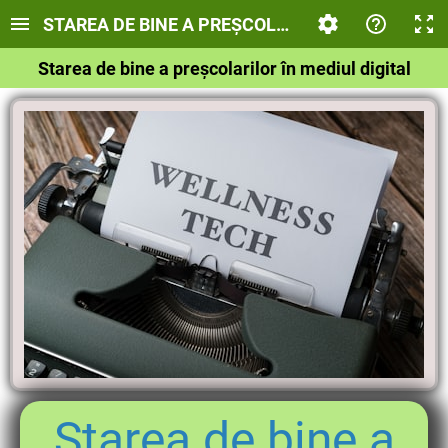
STAREA DE BINE A PREȘCOLARILOR ÎN MEDIUL D
Starea de bine a preșcolarilor în mediul digital
Starea de bine a