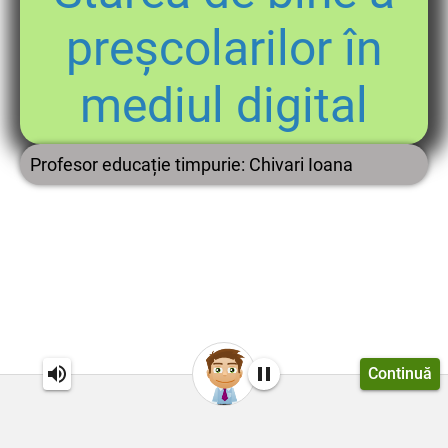
preșcolarilor în
mediul digital
Profesor educație timpurie: Chivari Ioana
Continuă