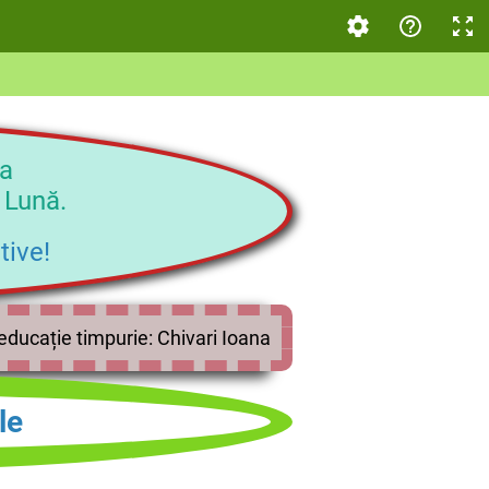
na
 Lună.
tive!
educație timpurie: Chivari Ioana
le