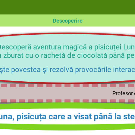
Descoperire
escoperă aventura magică a pisicuței Lu
a zburat cu o rachetă de ciocolată până pe
ște povestea și rezolvă provocările interac
Profesor 
una, pisicuța care a visat până la ste