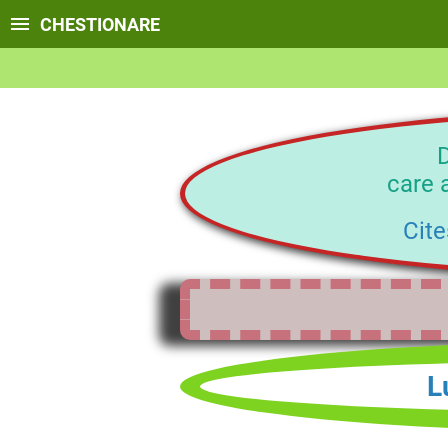
CHESTIONARE
D
care 
Cite
L