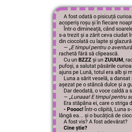
A fost odată o pisicuță curi
acoperiș roșu și în fiecare noap
Într-o dimineață, când soarele 
s-a trezit și a zărit ceva ciudat 
din ciocolată cu lapte și glazură
—
„E timpul pentru o aventură
rachetă fără să clipească.
Cu un
BZZZ
și un
ZUUUM
, ra
pufoși, a salutat păsările curioa
ajuns pe Lună, totul era alb și 
Luna a sărit veselă, a dansat ș
așezat pe o stâncă dulce și a g
Dar deodată, o voce caldă a st
—
„Lunaaa! E timpul pentru s
Era stăpâna ei, care o striga d
- Poooc!
Într-o clipită, Luna s-
lângă ea... și o bucățică de cio
A fost vis? A fost adevărat?
Cine știe?