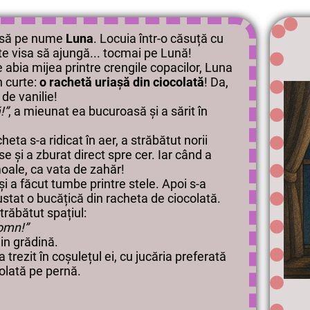
oasă pe nume
Luna
. Locuia într-o căsuță cu
te visa să ajungă... tocmai pe Lună!
abia mijea printre crengile copacilor, Luna
în curte:
o rachetă uriașă din ciocolată
! Da,
 de vanilie!
!”
, a mieunat ea bucuroasă și a sărit în
cheta s-a ridicat în aer, a străbătut norii
se și a zburat direct spre cer. Iar când a
moale, ca vata de zahăr!
i a făcut tumbe printre stele. Apoi s-a
ustat o bucățică din racheta de ciocolată.
răbătut spațiul:
omn!”
in grădină.
a trezit în coșulețul ei, cu jucăria preferată
colată pe pernă.