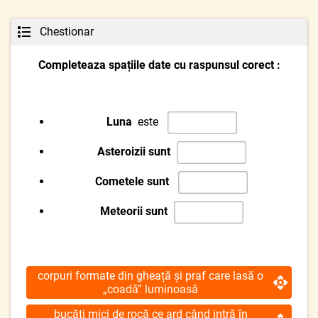
Chestionar
Completeaza spațiile date cu raspunsul corect :
Luna
este
Asteroizii sunt
Cometele sunt
Meteorii sunt
corpuri formate din gheață și praf care lasă o
„coadă” luminoasă
bucăți mici de rocă ce ard când intră în