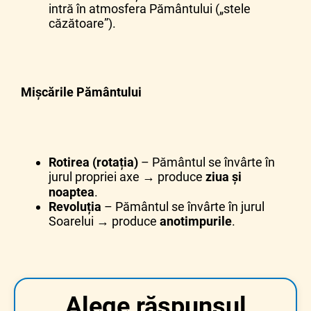
intră în atmosfera Pământului („stele
familie a Sistemului Solar
.
căzătoare”).
Mișcările Pământului
Rotirea (rotația)
– Pământul se învârte în
jurul propriei axe → produce
ziua și
noaptea
.
Revoluția
– Pământul se învârte în jurul
Soarelui → produce
anotimpurile
.
Alege răspunsul