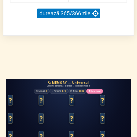
durează 365/366 zile