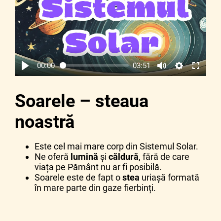
00:00
03:51
Soarele – steaua
noastră
Este cel mai mare corp din Sistemul Solar.
Ne oferă
lumină
și
căldură
, fără de care
viața pe Pământ nu ar fi posibilă.
Soarele este de fapt o
stea
uriașă formată
în mare parte din gaze fierbinți.