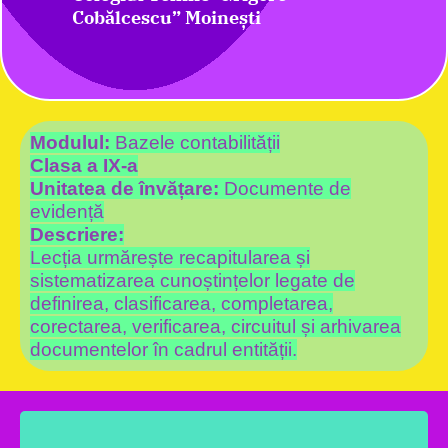
Cobălcescu” Moinești
Modulul:
Bazele contabilității
Clasa a IX-a
Unitatea de învățare:
Documente de
evidență
Descriere:
Lecția urmărește recapitularea și
sistematizarea cunoștințelor legate de
definirea, clasificarea, completarea,
corectarea, verificarea, circuitul și arhivarea
documentelor în cadrul entității.