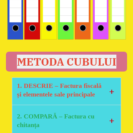
METODA CUBULUI
1. DESCRIE
– Factura fiscală
+
și elementele sale principale
Factura fiscală
este un document de
2. COMPARĂ
– Factura cu
+
evidență care atestă vânzarea de
chitanța
bunuri sau prestarea de servicii.