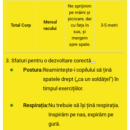
Ne sprijinim
pe mâini și
picioare, dar
Mersul
Total Corp
cu fața în
3-5 metri
racului
sus, și
mergem
spre spate.
3. Sfaturi pentru o dezvoltare corectă
Postura:
Reamintește-i copilului să țină
spatele drept („ca un soldățel”) în
timpul exercițiilor.
Respirația:
Nu trebuie să își țină respirația.
Inspirăm pe nas, expirăm pe
gură.