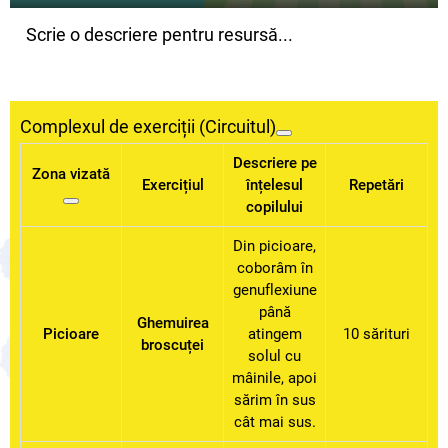
Scrie o descriere pentru resursă...
Complexul de exerciții (Circuitul)
Descriere pe
Zona vizată
Exercițiul
înțelesul
Repetări
copilului
Din picioare,
coborâm în
genuflexiune
până
Ghemuirea
Picioare
atingem
10 sărituri
broscuței
solul cu
mâinile, apoi
sărim în sus
cât mai sus.