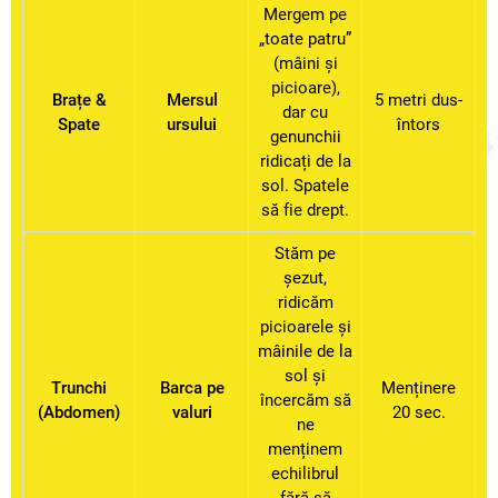
Mergem pe
„toate patru”
(mâini și
picioare),
Brațe &
Mersul
5 metri dus-
dar cu
Spate
ursului
întors
genunchii
ridicați de la
sol. Spatele
să fie drept.
Stăm pe
șezut,
ridicăm
picioarele și
mâinile de la
sol și
Trunchi
Barca pe
Menținere
încercăm să
(Abdomen)
valuri
20 sec.
ne
menținem
echilibrul