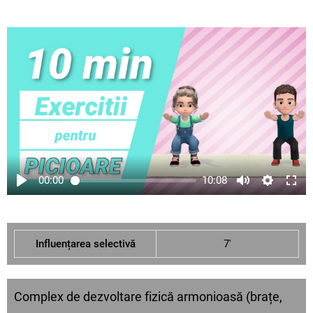
00:00
10:08
Influențarea selectivă
7'
Complex de dezvoltare fizică armonioasă (brațe,