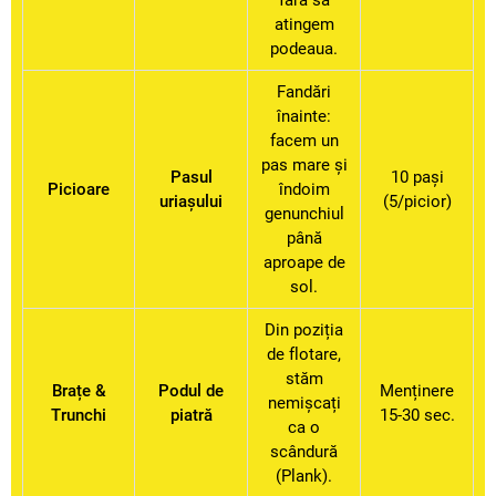
fără să
atingem
podeaua.
Fandări
înainte:
facem un
pas mare și
Pasul
10 pași
Picioare
îndoim
uriașului
(5/picior)
genunchiul
până
aproape de
sol.
Din poziția
de flotare,
stăm
Brațe &
Podul de
Menținere
nemișcați
Trunchi
piatră
15-30 sec.
ca o
scândură
(Plank).