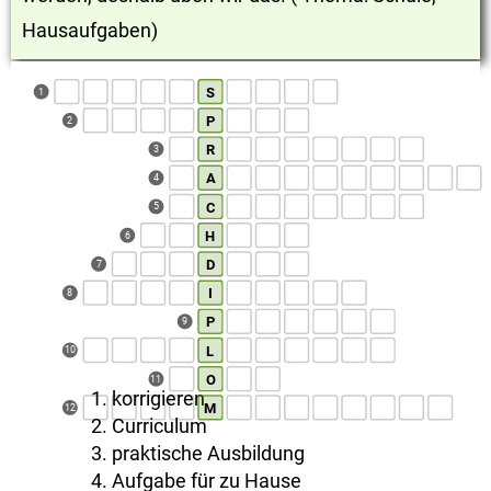
Hausaufgaben)
S
1
P
2
R
3
A
4
C
5
H
6
D
7
I
8
P
9
L
10
O
11
1. korrigieren
M
12
2. Curriculum
3. praktische Ausbildung
4. Aufgabe für zu Hause