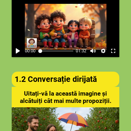
00:00
01:32
1.2 Conversație dirijată
Uitați-vă la această imagine și
alcătuiți cât mai multe propoziții.