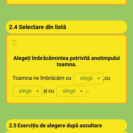
2.4 Selectare din listă
Alegeți îmbrăcămintea potrivită anotimpului
toamna.
Toamna ne îmbrăcăm cu
,
cu
alege
și cu
..
alege
alege
2.5 Exercițiu de alegere după ascultare