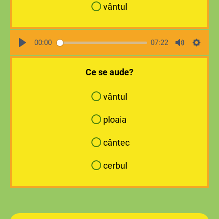
vântul
00:00
07:22
Ce se aude?
vântul
ploaia
cântec
cerbul