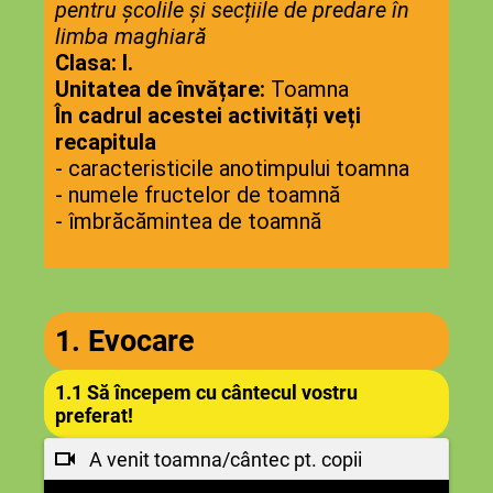
pentru școlile și secțiile de predare în
limba maghiară
Clasa: I.
Unitatea de învățare:
Toamna
În cadrul acestei activități veți
recapitula
- caracteristicile anotimpului toamna
- numele fructelor de toamnă
- îmbrăcămintea de toamnă
1. Evocare
1.1 Să începem cu cântecul vostru
preferat!
A venit toamna/cântec pt. copii