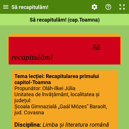
Să recapitulăm!
Să recapitulăm! (cap.Toamna)
Să
recapitulăm!
Tema lecției: Recapitularea primului
capitol-Toamna
Propunător: Oláh-Ilkei Júlia
Unitatea de învățământ, localitatea și
județul:
Școala Gimnazială „Gaál Mózes” Baraolt,
jud. Covasna
Disciplina:
Limba și literatura română