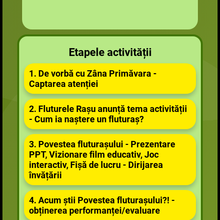
Etapele activității
1. De vorbă cu Zâna Primăvara -
Captarea atenției
2. Fluturele Rașu anunță tema activității
- Cum ia naștere un fluturaș?
3. Povestea fluturașului - Prezentare
PPT, Vizionare film educativ, Joc
interactiv, Fișă de lucru - Dirijarea
învățării
4. Acum știi Povestea fluturașului?! -
obținerea performanței/evaluare