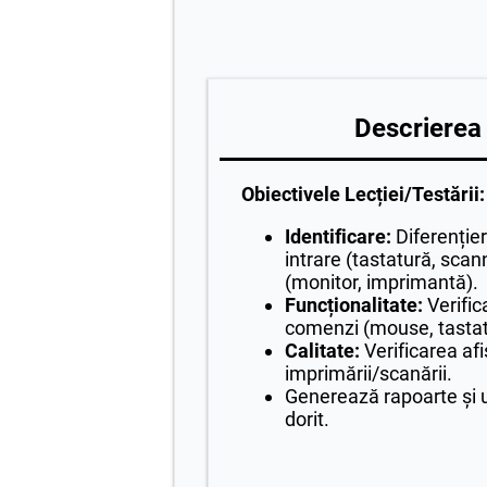
Descrierea 
Obiectivele Lecției/Testării:
Identificare:
Diferențier
intrare (tastatură, scan
(monitor, imprimantă).
Funcționalitate:
Verific
comenzi (mouse, tastat
Calitate:
Verificarea afi
imprimării/scanării.
Generează rapoarte și 
dorit.