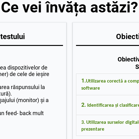
Ce vei învăța astăzi?
testului
Obiecti
Obiecti
ea dispozitivelor de
ner) de cele de ieșire
1.
Utilizarea corectă a com
area răspunsului la
software
ură).
șajului (monitor) și a
O1:
Clasifice dispozitivele pe
2.
Identificarea și clasifica
(intrare, ieșire, intrare-ieșire
un feed- back mult
O2:
Descrie funcționarea un
3. Utilizarea surselor digi
utilizare.
prezentare
O3:
Utilizeze platforme onli