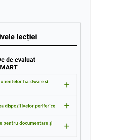
vele lecției
ve de evaluat
SMART
+
ponentelor hardware și
+
riferice în funcție de rolul lor
rea dispozitivelor periferice
).
+
or periferice comune și exemple de
tale pentru documentare și
ne pentru documentare și