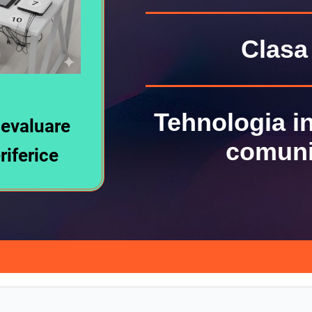
Clasa 
Tehnologia in
 evaluare
comunic
riferice