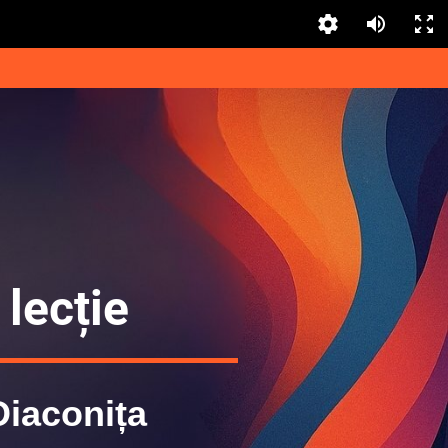
lecție
Diaconița