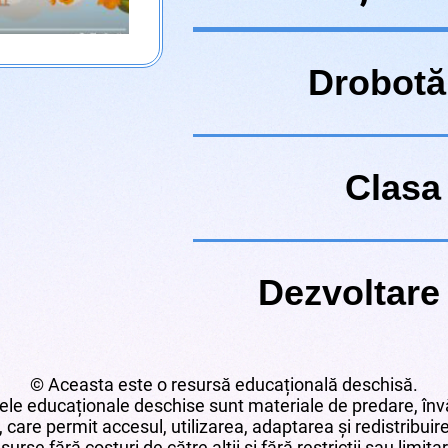
Drobotă
Clasa 
Dezvoltare
© Aceasta este o resursă educațională deschisă.
le educaționale deschise sunt materiale de predare, învă
 care permit accesul, utilizarea, adaptarea și redistribui
surse fără costuri de către alții și fără restricții sau limita