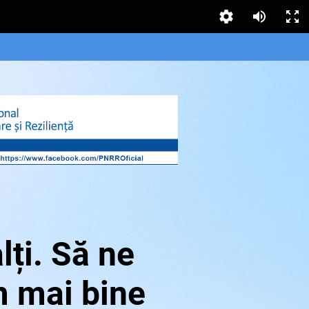
alți. Să ne
 mai bine