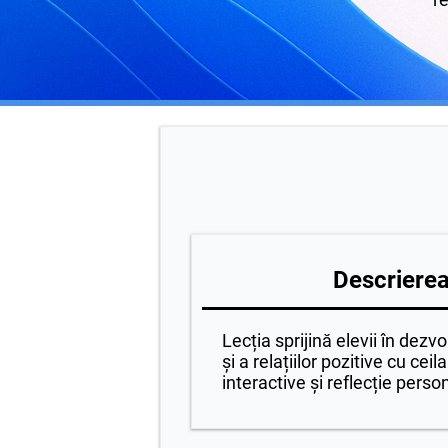
Descrierea 
Lecția sprijină elevii în dezv
și a relațiilor pozitive cu ceilal
interactive și reflecție perso