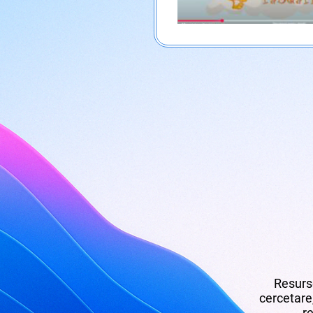
Resurse
cercetare,
re