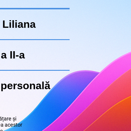
 Liliana
a II-a
 personală
țare și
rea acestor
re.