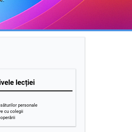
vele lecției
răsăturilor personale
ve cu colegii
operării