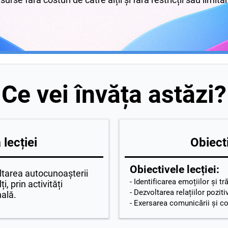
Ce vei învăța astăzi?
lecției
Obiecti
Obiectivele lecției:
oltarea autocunoașterii
- Identificarea emoțiilor și t
ți, prin activități
- Dezvoltarea relațiilor poziti
nală.
- Exersarea comunicării și co