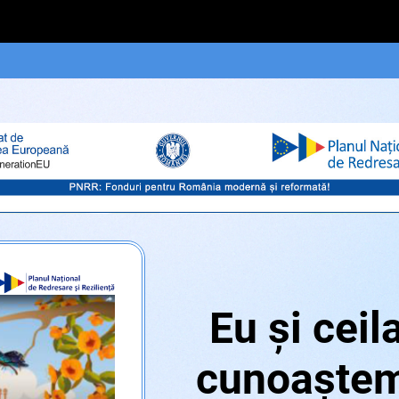
Eu și ceil
cunoaștem