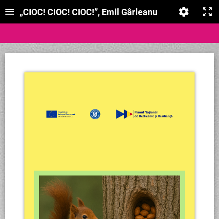
„CIOC! CIOC! CIOC!”, Emil Gârleanu