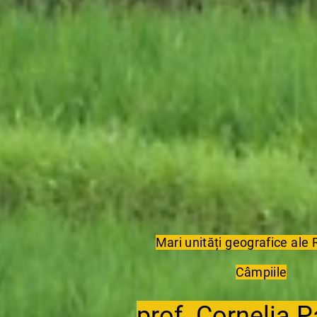
Mari unități geografice ale
Câmpiile
prof. Cornelia 