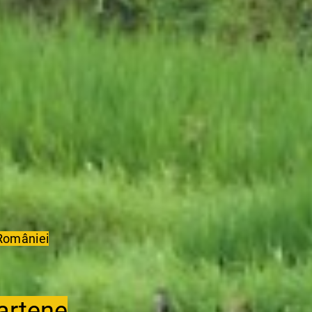
 României
Partene