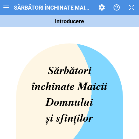
SĂRBĂTORI ÎNCHINATE MAICII DOMNULUI ȘI SFI
Introducere
Sărbători
închinate Maicii
Domnului
și sfinților