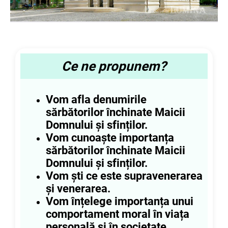
Ce ne propunem?
Vom afla denumirile
sărbătorilor închinate Maicii
Domnului și sfinților.
Vom cunoaște importanța
sărbătorilor închinate Maicii
Domnului și sfinților.
Vom ști ce este supravenerarea
și venerarea.
Vom înțelege importanța unui
comportament moral în viața
personală și în societate.