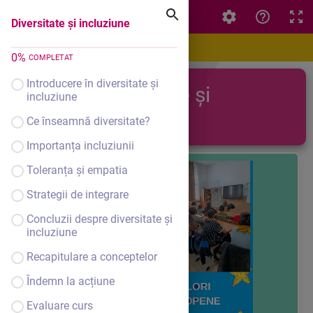
Diversitate și incluziune
Diversitate și incluziune
0
%
COMPLETAT
Introducere în diversitate și
Diversitate și
incluziune
incluziune
Ce înseamnă diversitate?
Importanța incluziunii
Toleranța și empatia
Strategii de integrare
Concluzii despre diversitate și
incluziune
Recapitulare a conceptelor
Îndemn la acțiune
Evaluare curs