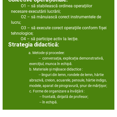
O1 – să stabilească ordinea operaţiilor
necesare executării lucrării;
O2 – să mânuiască corect instrumentele de
lucru;
O3 – să execute corect operaţiile conform fişei
tehnologice;
O4 – să participe activ la lecţie.
Strategia didactică:
a. Metode şi procedee:
-- conversaţia, explicația demonstrativă,
exerciţiul, munca în echipă.
b. Materiale şi mijloace didactice :
-- linguri din lemn, rondele de lemn, hârtie
abrazivă, creion, acuarele, pensule, hârtie indigo,
modele, aparat de pirogravură, șnur de mărțișor
;
c. Forme de organizare a învăţării :
-- frontală, dirijată de profesor;
-- în echipă.