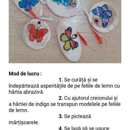
Mod de lucru :
1.
Se curăță și se
îndepărtează asperitățile de pe feliile de lemn cu
hârtia abrazivă.
2.
Cu ajutorul creionului și
a hârtiei de indigo se transpun modelele pe feliile
de lemn.
3.
Se pictează
mărțișoarele.
4.
Se lasă să se usuce