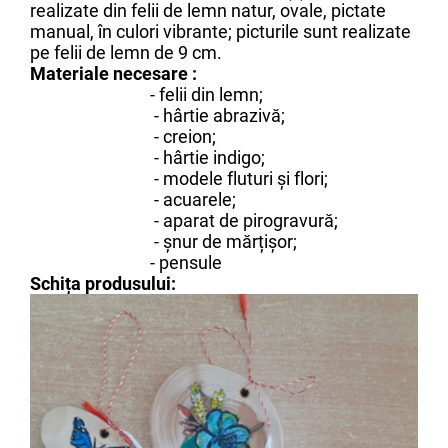
realizate din felii de lemn natur, ovale, pictate
manual, în culori vibrante; picturile sunt realizate
pe felii de lemn de 9 cm.
Materiale necesare :
-
felii din lemn;
- hârtie abrazivă;
- creion;
- hârtie indigo;
- modele fluturi și flori;
- acuarele;
- aparat de pirogravură;
- șnur de mărțișor;
- pensule
Schița
p
rodusului: