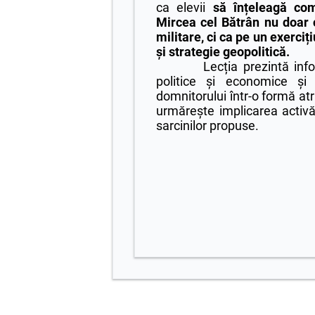
ca elevii
să înțeleagă com
Mircea cel Bătrân nu doar c
militare, ci ca pe un exerciț
și strategie geopolitică.
Lecția prezintă info
politice și economice și 
domnitorului într-o formă atr
urmărește implicarea activă 
sarcinilor propuse.