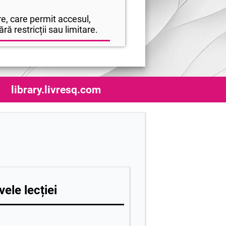
e, care permit accesul,
ră restricții sau limitare.
library.livresq.com
vele lecției