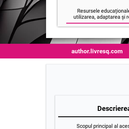
Resursele educaționale
utilizarea, adaptarea și r
author.livresq.com
Descrierea
Scopul principal al acestei