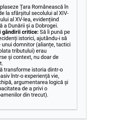
plaseze Țara Românească în
 la sfârșitul secolului al XIV-
ului al XV-lea, evidențiind
ă a Dunării și a Dobrogei.
 gândirii critice:
Să îi pună pe
cidenți istorici, ajutându-i să
 unui domnitor (alianțe, tactici
plata tributului) erau
se și context, nu doar de
t.
 transforme istoria dintr-o
iv într-o experiență vie,
echipă, argumentarea logică și
acitatea de a privi o
amenilor din trecut).