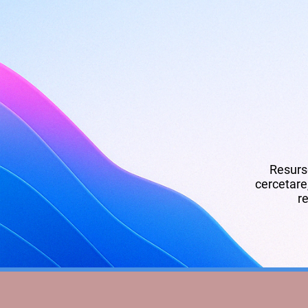
Resurse
cercetare,
re