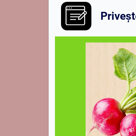
Priveșt