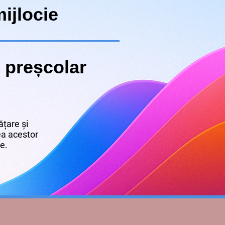
ijlocie
 preșcolar
țare și
rea acestor
re.