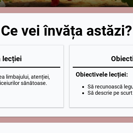
Ce vei învăța astăzi?
lecției
Obiecti
Obiectivele lecției:
a limbajului, atenției,
ceiurilor sănătoase.
Să recunoască leg
Să descrie pe scurt