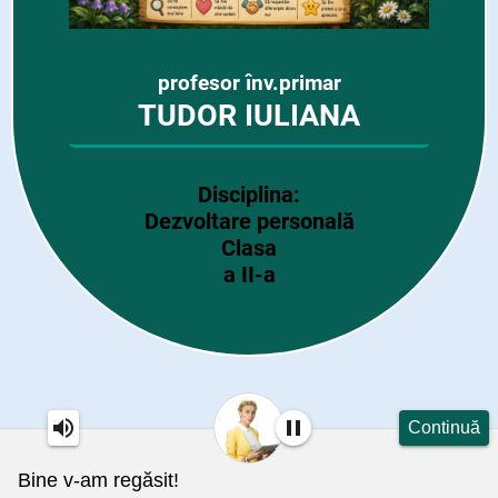
profesor înv.primar
TUDOR IULIANA
Disciplina:
Dezvoltare personală
Clasa
a II-a
Continuă
Bine v-am regăsit!