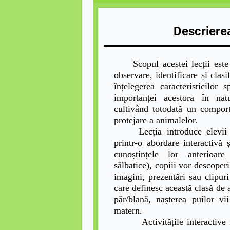
Descrierea
Scopul acestei lecții este
observare, identificare și clasi
înțelegerea caracteristicilor 
importanței acestora în na
cultivând totodată un compor
protejare a animalelor.
Lecția introduce elevii î
printr-o abordare interactivă 
cunoștințele lor anterioar
sălbatice), copiii vor descoper
imagini, prezentări sau clipur
care definesc această clasă de 
păr/blană, nașterea puilor vi
matern.
Activitățile interactive inc