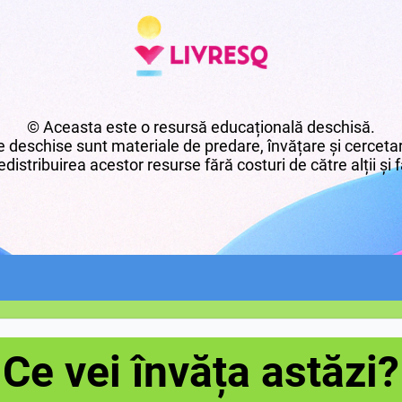
© Aceasta este o resursă educațională deschisă.
 deschise sunt materiale de predare, învățare și cercetar
edistribuirea acestor resurse fără costuri de către alții și fă
Ce vei învăța astăzi?