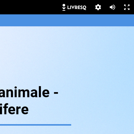
animale -
fere