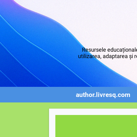
Resursele educaționale
utilizarea, adaptarea și r
author.livresq.com