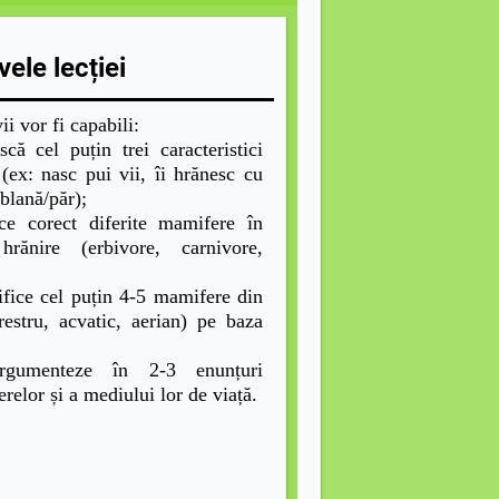
vele lecției
i vor fi capabili:
ă cel puțin trei caracteristici
(ex: nasc pui vii, îi hrănesc cu
 blană/păr);
ce corect diferite mamifere în
ănire (erbivore, carnivore,
fice cel puțin 4-5 mamifere din
restru, acvatic, aerian) pe baza
umenteze în 2-3 enunțuri
relor și a mediului lor de viață.