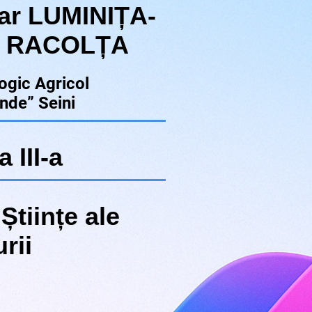
imar LUMINIȚA-
 RACOLȚA
ogic Agricol
inde” Seini
 III-a
Științe ale
rii