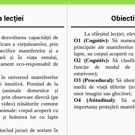
 lecției
Obiecti
La sfârșitul lecției, elevi
 dezvoltarea capacității de
O1 (Cognitiv):
Să numeasc
ficare a viețuitoarelor, prin
principale ale mamiferelor 
specifice mamiferelor și a
lapte, au corpul acoperit cu
tură și în viața omului,
O2 (Cognitiv):
Să clasifi
tament eco-responsabil de
funcție de modul de hr
omnivore);
n universul mamiferelor
O3 (Procedural):
Să identi
și intuitivă. Pornind de la
medii de viață diferite (te
e (animale domestice și
unor imagini sau ghicitori;
i prin observare directă (pe
O4 (Atitudinal):
Să arg
i video) trăsăturile comune
importanța protejării mamife
animale: corpul acoperit cu
i și hrănirea lor cu lapte
lud jocuri de sortare în