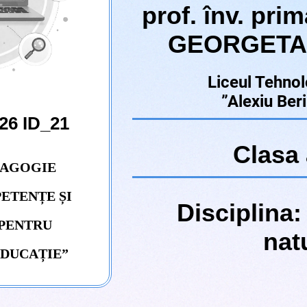
prof. înv. pr
GEORGETA
Liceul Tehnol
”Alexiu Ber
26 ID_21
Clasa a
DAGOGIE
ETENȚE ȘI
Disciplina: 
PENTRU
natu
EDUCAȚIE”