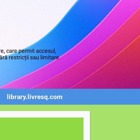
e, care permit accesul,
ră restricții sau limitare.
library.livresq.com