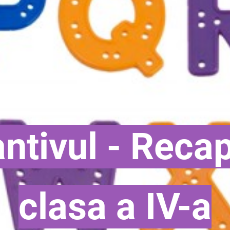
ntivul - Recap
clasa a IV-a