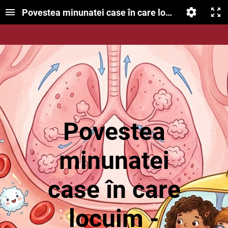
Povestea minunatei case în care locuim- corpul 
Povestea
minunatei
case în care
locuim -