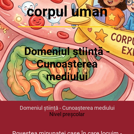
corpul uman
Domeniul știință -
Cunoașterea
mediului
Domeniul știință - Cunoașterea mediului
Nivel preșcolar
Povestea minunatei case în care locuim -